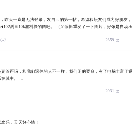
了，昨天一直是无法登录，发自己的第一帖，希望和坛友们成为好朋友，
t102测量10k塑料块的图吧。 （又编辑重发了一下图片，好像是自动
2659
-6-7

是妻管严吗，和我们退休的人不一样，我们闲的要命，有了电脑丰富了
中。 ...
2031

家欢乐，天天好心情！