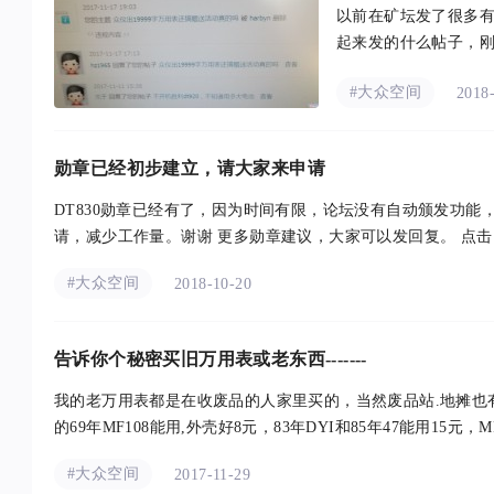
以前在矿坛发了很多
#大众空间
2018
勋章已经初步建立，请大家来申请
DT830勋章已经有了，因为时间有限，论坛没有自动颁发功
请，减少工作量。谢谢 更多勋章建议，大家可以发回复。 点击以
#大众空间
2018-10-20
告诉你个秘密买旧万用表或老东西-------
我的老万用表都是在收废品的人家里买的，当然废品站.地摊也
的69年MF108能用,外壳好8元，83年DYI和85年47能用15元，MF
#大众空间
2017-11-29