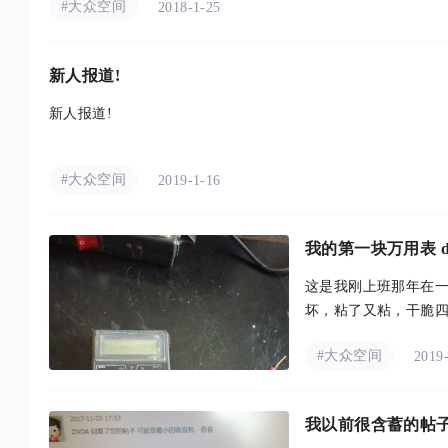
#大众空间
2018-1-25
新人报道!
新人报道!
#大众空间
2019-1-16
我的第一块万用表 dt
这是我刚上班那年在
坏，粘了又粘，干脆四个角包起来。 最大好处省电，具体工
2ma。无蜂鸣是最大缺陷 
#大众空间
2019
我以前很含蓄的帖