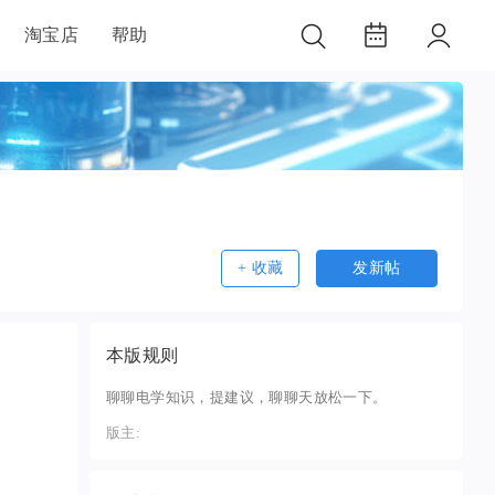
淘宝店
帮助
+ 收藏
发新帖
本版规则
聊聊电学知识，提建议，聊聊天放松一下。
版主: