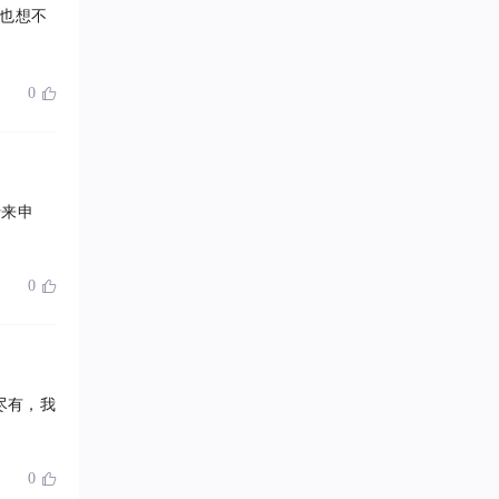
也想不
0

行来申
0

尽有，我
0
