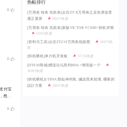
热帖排行
0

[万用表 钳表 兆欧表]众仪ZT-X万用表之反色屏改普
通正显屏
48457热度
[万用表 钳表 兆欧表]新版VICTOR VC980+拆机评测
45963热度
[资料与工具]众仪ZT219万用表线路图
39673热
度
[拆机晒机]单片机开发板
37156热度
0

[DT830商城]赠送论坛胜利890c+增强版一个
36083热度
[拆机晒机]UT89A 類似神州島, 據說買來就壞, 哪家的
設計方案
36047热度
，支付宝
0
