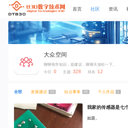
首页
社区
资讯
大众空间
聊聊电学知识，提建议，聊聊天放松一下。
0
328
12
今日:
|
主题:
|
排名:
全部
发展建议
20
站点事务
45
个人作品
1
我家的传感器是七
如题。