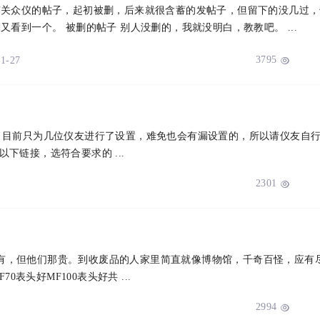
有关众仪的帖子，起初被删，后来就很含蓄的发帖子，但留下的没几过，
起来发的什么帖子，刚又看到一个。 被删的帖子 别人没删的，我就没明白，教教吧。 ...
3795
-1-27

能，目前只为几位仪友进行了设置，难免也会有漏设置的，所以请仪友自
下链接，选符合要求的 ...
2301

有，但他们那贵。到收废品的人家里简直就像博物馆，千奇百怪，应有
70表头好MF100表头好共 ...
2994
