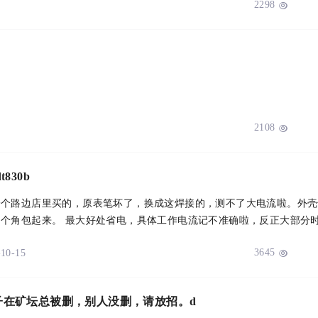
2298

2108

830b
一个路边店里买的，原表笔坏了，换成这焊接的，测不了大电流啦。外壳
作电流记不准确啦，反正大部分时间低于
...
3645
-10-15

子在矿坛总被删，别人没删，请放招。d