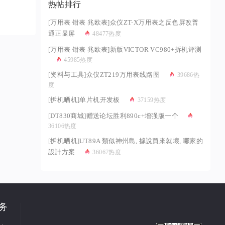
热帖排行
[万用表 钳表 兆欧表]众仪ZT-X万用表之反色屏改普
通正显屏
48477热度
[万用表 钳表 兆欧表]新版VICTOR VC980+拆机评测
45985热度
[资料与工具]众仪ZT219万用表线路图
39686热
度
[拆机晒机]单片机开发板
37159热度
[DT830商城]赠送论坛胜利890c+增强版一个
36106热度
[拆机晒机]UT89A 類似神州島, 據說買來就壞, 哪家的
設計方案
36067热度
务