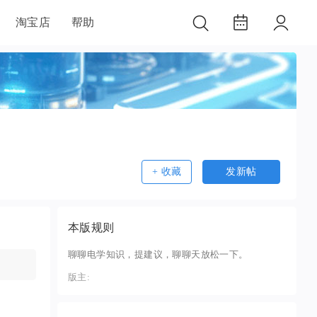
淘宝店
帮助
+ 收藏
发新帖
本版规则
聊聊电学知识，提建议，聊聊天放松一下。
版主: