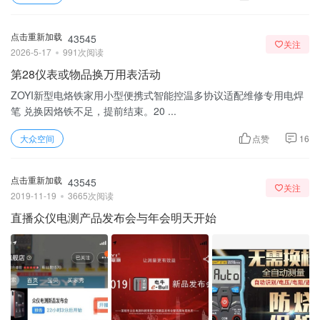
点击重新加载
43545
关注
2026-5-17
991次阅读
第28仪表或物品换万用表活动
ZOYI新型电烙铁家用小型便携式智能控温多协议适配维修专用电焊
笔 兑换因烙铁不足，提前结束。20 ...
大众空间
点赞
16
点击重新加载
43545
关注
2019-11-19
3665次阅读
直播众仪电测产品发布会与年会明天开始