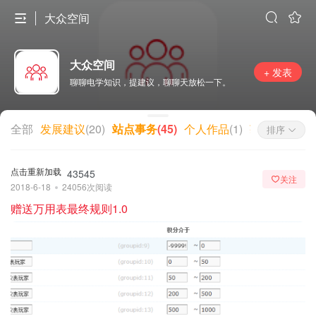
大众空间
大众空间
+ 发表
聊聊电学知识，提建议，聊聊天放松一下。
全部
发展建议
(
20
)
站点事务
(
45
)
个人作品
(
1
)
获币任务
(
3
)
排序
点击重新加载
43545
关注
2018-6-18
24056次阅读
赠送万用表最终规则1.0