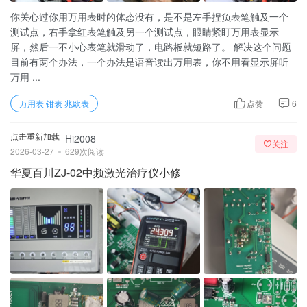
你关心过你用万用表时的体态没有，是不是左手捏负表笔触及一个
测试点，右手拿红表笔触及另一个测试点，眼睛紧盯万用表显示
屏，然后一不小心表笔就滑动了，电路板就短路了。 解决这个问题
目前有两个办法，一个办法是语音读出万用表，你不用看显示屏听
万用 ...
万用表 钳表 兆欧表
点赞
6
点击重新加载
Hi2008
关注
2026-03-27
629次阅读
华夏百川ZJ-02中频激光治疗仪小修