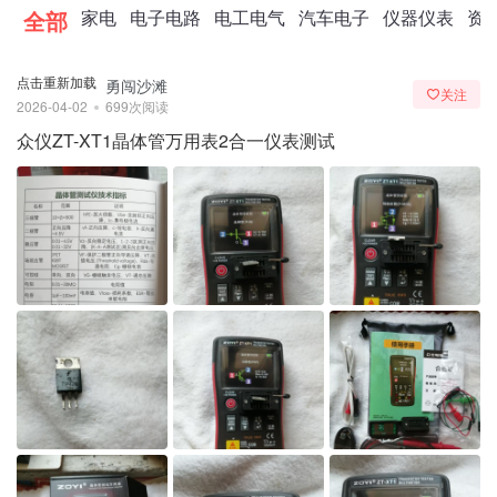
全部
家电
电子电路
电工电气
汽车电子
仪器仪表
资
点击重新加载
勇闯沙滩
关注
2026-04-02
699次阅读
众仪ZT-XT1晶体管万用表2合一仪表测试