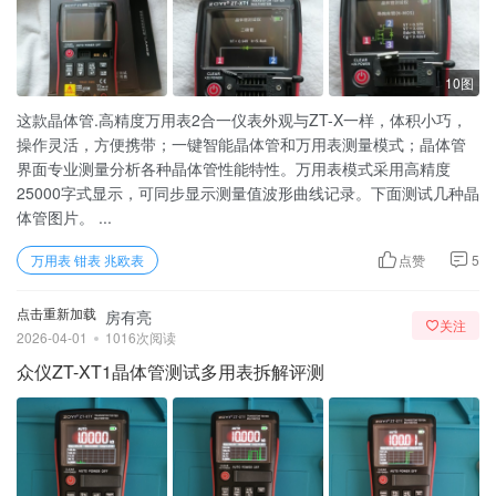
10图
这款晶体管.高精度万用表2合一仪表外观与ZT-X一样，体积小巧，
操作灵活，方便携带；一键智能晶体管和万用表测量模式；晶体管
界面专业测量分析各种晶体管性能特性。万用表模式采用高精度
25000字式显示，可同步显示测量值波形曲线记录。下面测试几种晶
体管图片。 ...
万用表 钳表 兆欧表
点赞
5
点击重新加载
房有亮
关注
2026-04-01
1016次阅读
众仪ZT-XT1晶体管测试多用表拆解评测