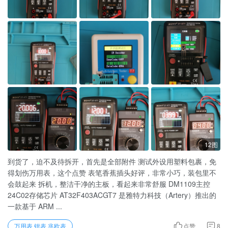
12图
到货了，迫不及待拆开，首先是全部附件 测试外设用塑料包裹，免
得划伤万用表，这个点赞 表笔香蕉插头好评，非常小巧，装包里不
会鼓起来 拆机，整洁干净的主板，看起来非常舒服 DM1109主控
24C02存储芯片 AT32F403ACGT7 是雅特力科技（Artery）推出的
一款基于 ‌ARM ...
万用表 钳表 兆欧表
点赞
8