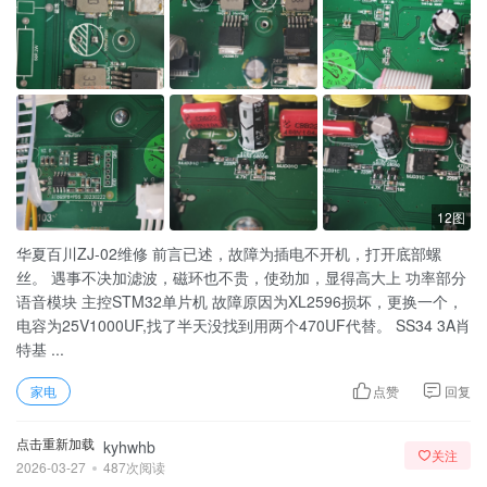
12图
华夏百川ZJ-02维修 前言已述，故障为插电不开机，打开底部螺
丝。 遇事不决加滤波，磁环也不贵，使劲加，显得高大上 功率部分
语音模块 主控STM32单片机 故障原因为XL2596损坏，更换一个，
电容为25V1000UF,找了半天没找到用两个470UF代替。 SS34 3A肖
特基 ...
家电
点赞
回复
点击重新加载
kyhwhb
关注
2026-03-27
487次阅读