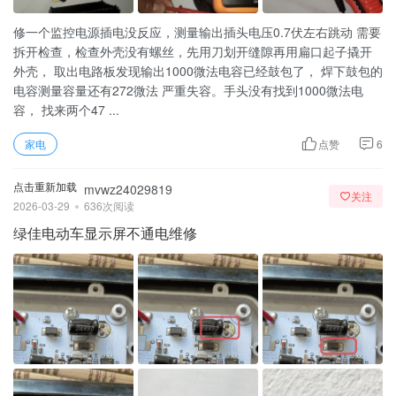
修一个监控电源插电没反应，测量输出插头电压0.7伏左右跳动 需要
拆开检查，检查外壳没有螺丝，先用刀划开缝隙再用扁口起子撬开
外壳， 取出电路板发现输出1000微法电容已经鼓包了， 焊下鼓包的
电容测量容量还有272微法 严重失容。手头没有找到1000微法电
容， 找来两个47 ...
家电
点赞
6
点击重新加载
mvwz24029819
关注
2026-03-29
636次阅读
绿佳电动车显示屏不通电维修