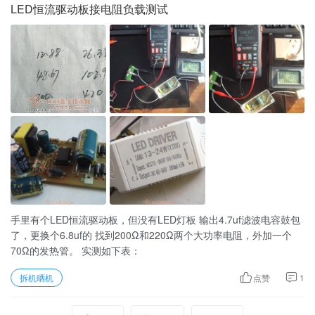
LED恒流驱动板接电阻负载测试
手里有个LED恒流驱动板，但没有LED灯板 输出4.7uf滤波电容鼓包
了，更换个6.8uf的 找到200Ω和220Ω两个大功率电阻，外加一个
70Ω的发热管。 实测如下表：
拆机晒机
点赞
1