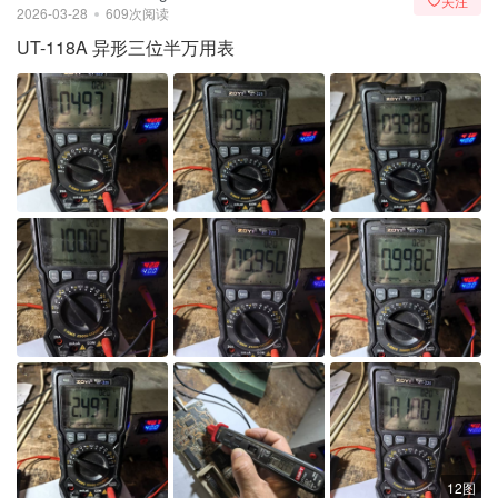
关注
2026-03-28
609次阅读
UT-118A 异形三位半万用表
12图