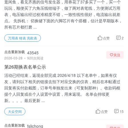
逛闲鱼，看见齐惠的信号发生器，用券花了37多买了一个，买一个
玩玩，顺便买了六角压线钳端子，做了两对表笔线，方便测试万用
表，电压输出经过校准精度不错，一致性线性很好，电流输出就差
点。 先拆机： 切换键下面的六脚芯片有个搭棚，估计是早期版本，
所有芯片都打磨 ...
万用表 钳表 兆欧表
点赞
2
点击重新加载
43545
关注
2026-03-28
920次阅读
第26期换表名单公示
活动已经结束，返现全部完成 2026/4/18 以下名单中，如果有仪
友，请到以下相关的链接去拍下对应交换的仪表，稍后在本帖通过
回复将实付款截图，订单号单独发出来（可复制那种）。收款码根
据个人回复或在个人设置中设置，用来返现。 名单会持续更
新。。。。最后更新 ...
大众空间
点赞
15
点击重新加载
fslichong