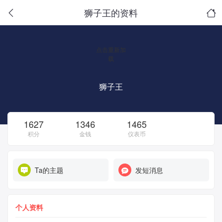
狮子王的资料
点击重新加
载
狮子王
1627
1346
1465
积分
金钱
仪表币
Ta的主题
发短消息
个人资料