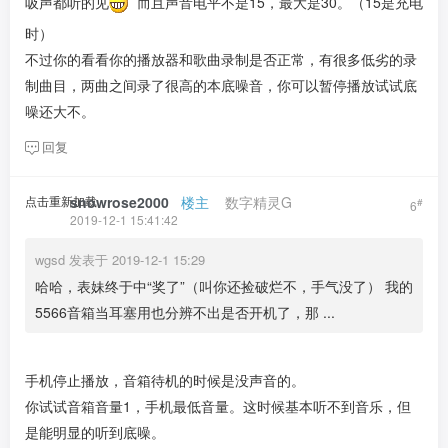
吸声都听的见
而且声音电平不是15，最大是30。（15是充电
时）
不过你的看看你的播放器和歌曲录制是否正常，有很多低劣的录
制曲目，两曲之间录了很高的本底噪音，你可以暂停播放试试底
噪还大不。
回复
点击重新加载
snowrose2000
​ ​ ​
楼主
​ ​ ​ ​
数字精灵G
#
6
2019-12-1 15:41:42
wgsd 发表于 2019-12-1 15:29
哈哈，表妹终于中“奖了”（叫你还捡破烂不，手气没了） 我的
5566音箱当耳塞用也分辨不出是否开机了，那 ...
手机停止播放，音箱待机的时候是没声音的。
你试试音箱音量1，手机最低音量。这时候基本听不到音乐，但
是能明显的听到底噪。