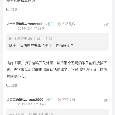
楼主拆解得真详细！
回复
点击重新加载
snowrose2000
​ ​ ​
楼主
​ ​ ​ ​
数字精灵G
#
14
2019-12-1 17:32:51
5448 发表于 2019-12-1 17:02
妹子，我的副屏贴纸也歪了，你搞好没？
搞好了啊。拆了编码开关外圈，然后那个透明的罩子能直接拔下
来。拔下来以后就能把那屏贴纸撕掉了。不过那贴纸很薄，撕的
时候要小心。
回复
点击重新加载
snowrose2000
​ ​ ​
楼主
​ ​ ​ ​
数字精灵G
#
15
2019-12-1 17:34:48
wgsd 发表于 2019-12-1 16:16