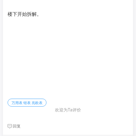
楼下开始拆解。
万用表 钳表 兆欧表
欢迎为Ta评价
回复