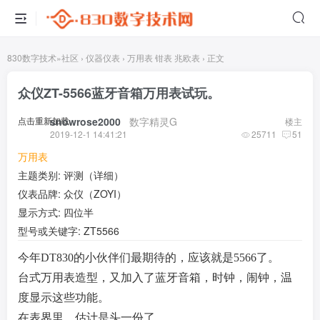
830数字技术
»
社区
›
仪器仪表
›
万用表 钳表 兆欧表
›
正文
众仪ZT-5566蓝牙音箱万用表试玩。
点击重新加载
snowrose2000
​ ​ ​
数字精灵G
楼主
2019-12-1 14:41:21
25711
51
万用表
主题类别: 评测（详细）
仪表品牌: 众仪（ZOYI）
显示方式: 四位半
型号或关键字: ZT5566
今年DT830的小伙伴们最期待的，应该就是5566了。
台式万用表造型，又加入了蓝牙音箱，时钟，闹钟，温
度显示这些功能。
在表界里，估计是头一份了。