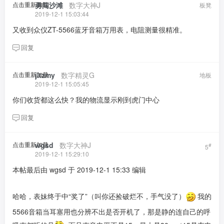
点击重新加载
勇闯沙滩
​ ​ ​
数字大神J
板凳
2019-12-1 15:03:44
又收到众仪ZT-5566蓝牙音箱万用表，电阻测量很精准。
回复
点击重新加载
jltzmy
​ ​ ​
数字精灵G
地板
2019-12-1 15:05:45
你们收货都这么快？我的物流显示刚到虎门中心
回复
点击重新加载
wgsd
​ ​ ​
数字大神J
#
5
2019-12-1 15:29:10
本帖最后由 wgsd 于 2019-12-1 15:33 编辑
哈哈，表妹终于中“奖了”（叫你还捡破烂不，手气没了）
我的
5566音箱当耳塞用也分辨不出是否开机了，那是静的连自己的呼