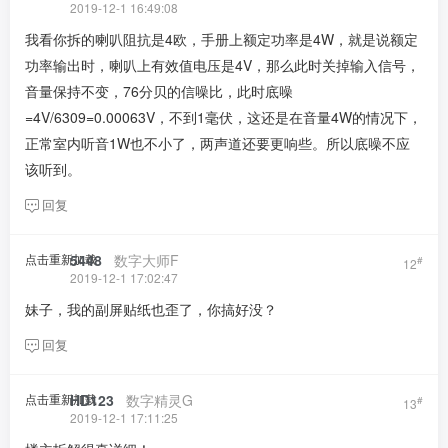
2019-12-1 16:49:08
我看你拆的喇叭阻抗是4欧，手册上额定功率是4W，就是说额定
功率输出时，喇叭上有效值电压是4V，那么此时关掉输入信号，
音量保持不变，76分贝的信噪比，此时底噪
=4V/6309=0.00063V，不到1毫伏，这还是在音量4W的情况下，
正常室内听音1W也不小了，两声道还要更响些。所以底噪不应
该听到。
回复
点击重新加载
5448
​ ​ ​
数字大师F
#
12
2019-12-1 17:02:47
妹子，我的副屏贴纸也歪了，你搞好没？
回复
点击重新加载
HD123
​ ​ ​
数字精灵G
#
13
2019-12-1 17:11:25