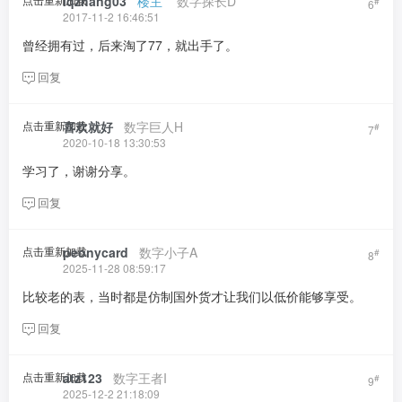
lqzhang03
​ ​ ​
楼主
​ ​ ​ ​
数字探长D
#
6
2017-11-2 16:46:51
曾经拥有过，后来淘了77，就出手了。
回复
点击重新加载
喜欢就好
​ ​ ​
数字巨人H
#
7
2020-10-18 13:30:53
学习了，谢谢分享。
回复
点击重新加载
peonycard
​ ​ ​
数字小子A
#
8
2025-11-28 08:59:17
比较老的表，当时都是仿制国外货才让我们以低价能够享受。
回复
点击重新加载
atz123
​ ​ ​
数字王者I
#
9
2025-12-2 21:18:09