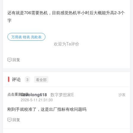
还有就是706需要热机，目前感觉热机半小时后大概能升高2-3个
字
万用表 钳表 兆欧表
欢迎为Ta评价
回复
评论
3
看全部
点击重新加载
lizuolong618
​ ​ ​
数字梦想家E
沙发
2026-5-11 21:31:30
刚到手就校准了，这是出厂指标有啥问题吗
回复