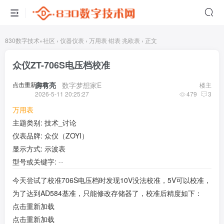
830数字技术
»
社区
›
仪器仪表
›
万用表 钳表 兆欧表
›
正文
众仪ZT-706S电压档校准
点击重新加载
房有亮
​ ​ ​
数字梦想家E
楼主
2026-5-11 20:25:27
479
3
万用表
主题类别: 技术_讨论
仪表品牌: 众仪（ZOYI）
显示方式: 示波表
型号或关键字:
--
今天尝试了校准706S电压档时发现10V没法校准，5V可以校准，
为了达到AD584基准，只能修改存储器了，校准后精度如下：
点击重新加载
点击重新加载