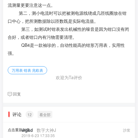
流测量更要注意这一点。
第二，测小电流时可以把被测电源线绕成几匝线圈放在钳
口中心，把所测数据除以匝数既是实际电流值。
第三，如测试时钳表发出机械性的噪音是因为钳口没有闭
合好，或者钳口内有污物需要清理。
QB4是一款袖珍的，自动性能高的钳形万用表，实用性
强。
万用表 钳表 兆欧表
欢迎为Ta评价
回复
评论
12
看全部
点击重新加载
wgsd
​ ​ ​
数字大神J
沙发
2019-6-23 17:33:35