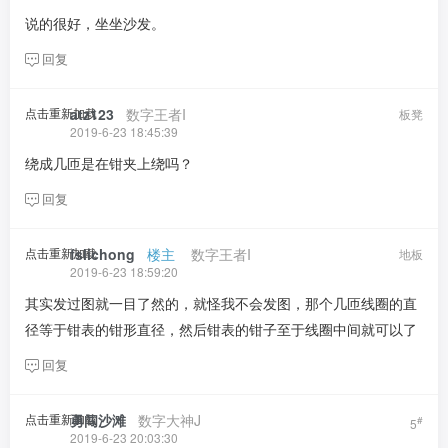
说的很好，坐坐沙发。
回复
点击重新加载
atz123
​ ​ ​
数字王者I
板凳
2019-6-23 18:45:39
绕成几匝是在钳夹上绕吗？
回复
点击重新加载
fslichong
​ ​ ​
楼主
​ ​ ​ ​
数字王者I
地板
2019-6-23 18:59:20
其实发过图就一目了然的，就怪我不会发图，那个几匝线圈的直
径等于钳表的钳形直径，然后钳表的钳子至于线圈中间就可以了
回复
点击重新加载
勇闯沙滩
​ ​ ​
数字大神J
#
5
2019-6-23 20:03:30