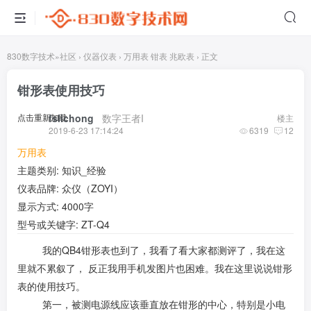
830数字技术
»
社区
›
仪器仪表
›
万用表 钳表 兆欧表
›
正文
钳形表使用技巧
点击重新加载
fslichong
​ ​ ​
数字王者I
楼主
2019-6-23 17:14:24
6319
12
万用表
主题类别: 知识_经验
仪表品牌: 众仪（ZOYI）
显示方式: 4000字
型号或关键字: ZT-Q4
我的QB4钳形表也到了，我看了看大家都测评了，我在这
里就不累叙了， 反正我用手机发图片也困难。我在这里说说钳形
表的使用技巧。
第一，被测电源线应该垂直放在钳形的中心，特别是小电