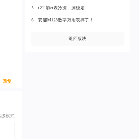
5
t21l加zt表冷冻，测稳定
6
安能M128数字万用表摔了！
返回版块
回复
高级模式