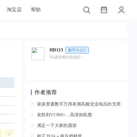
淘宝店
帮助
HD123
数字斗士C
TA还没有介绍自己~
作者推荐
谈谈普通数字万用表测高频交流电压的无用
论
老胜利VC980+，高清拆机图
满足一下大家的愿望
x
校正393A＋电压档精度