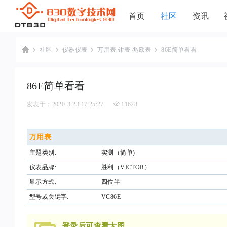
首页
社区
资讯
社区
仪器仪表
万用表 钳表 兆欧表
86E简单看看
»
›
›
›
86E简单看看
发表于：2020-3-23 17:25:27
11628
8
万用表
主题类别:
实测（简单)
仪表品牌:
胜利（VICTOR）
3
显示方式:
四位半
型号或关键字:
VC86E
0
登录后可查看大图