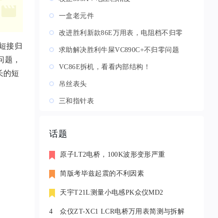
一盒老元件
改进胜利新款86E万用表，电阻档不归零
笔短接归
求助解决胜利牛屎VC890C+不归零问题
问题，
VC86E拆机，看看内部结构！
长的短
吊丝表头
三和指针表
话题
原子LT2电桥，100K波形变形严重
简版考毕兹起震的不利因素
天宇T21L测量小电感PK众仪MD2
4
众仪ZT-XC1 LCR电桥万用表简测与拆解