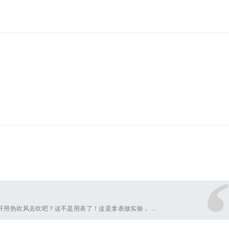
用热吹风去吹吧？这不是用表了！这是拿表做实验， ...