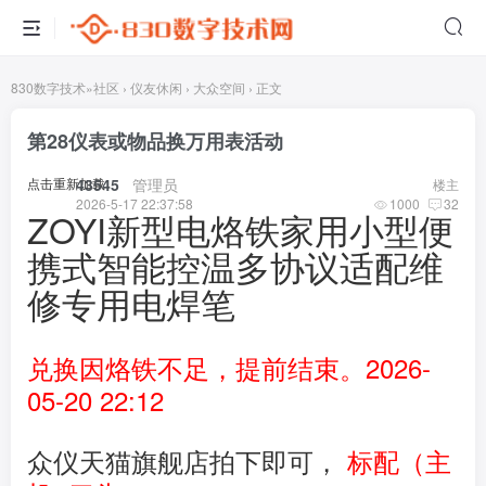
830数字技术
»
社区
›
仪友休闲
›
大众空间
›
正文
第28仪表或物品换万用表活动
点击重新加载
43545
​ ​ ​
管理员
楼主
2026-5-17 22:37:58
1000
32
ZOYI新型电烙铁家用小型便
携式智能控温多协议适配维
修专用电焊笔
兑换因烙铁不足，提前结束。2026-
05-20 22:12
众仪天猫旗舰店拍下即可，
标配（主