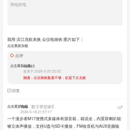
用电焊笔
我用 滨江兆欧表换 众仪电烙铁 图片如下：
点击重新加载
点评
点击重新加载
43545
发表于 2026-5-20 22:02
抱谦，众仪烙铁数量不够，欢迎下次兑换
回复
点击重新加载
Yob
​ ​ ​
数字梦想家E
#
10
2026-5-18 21:57:17
一个漫步者M17便携式多媒体有源音箱，箱说全，内置双喇叭能
够立体声播放，支持U盘与SD卡播放，FM收音机与AUX音频输