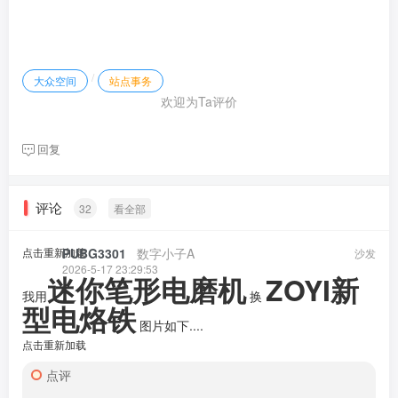
/
大众空间
站点事务
欢迎为Ta评价
回复
评论
32
看全部
点击重新加载
PUBG3301
​ ​ ​
数字小子A
沙发
2026-5-17 23:29:53
迷你笔形电磨机
ZOYI
新
我用
换
型电烙铁
图片如下....
点击重新加载
点评