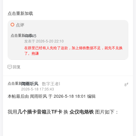
点击重新加载
点评
点击重新加载
43545
发表于 2026-5-20 22:10
在群里已经有人先给了这款，加上烙铁数据不足，就先不兑换
了。抱谦
回复
点击重新加载
闻雨听风
​ ​ ​
数字王者I
#
8
2026-5-18 17:35:43
本帖最后由 闻雨听风 于 2026-5-18 18:01 编辑
我用
几个插卡音箱
及
TF卡
换
众仪电烙铁
图片如下：