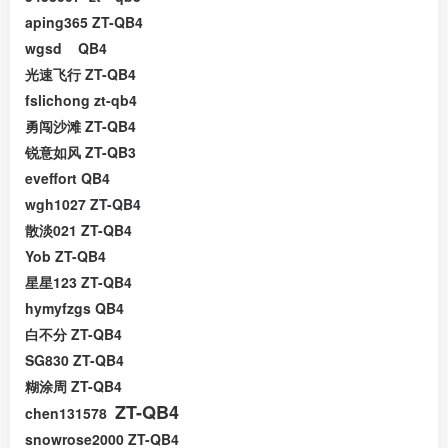
aping365 ZT-QB4
wgsd QB4
光速飞行 ZT-QB4
fslichong zt-qb4
勇闯沙滩 ZT-QB4
锐意如风 ZT-QB3
eveffort QB4
wgh1027
ZT-QB4
散淡021 ZT-QB4
Yob ZT-QB4
星星123 ZT-QB4
hymyfzgs QB4
白不分 ZT-QB4
SG830 ZT-QB4
糊涂周 ZT-QB4
ZT-QB4
chen131578
snowrose2000 ZT-QB4