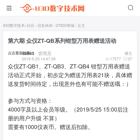
830数字技术
»
社区
›
仪友休闲
›
DT830商城
›
正文
第六期 众仪ZT-QB系列钳型万用表赠送活动
点击重新加载
43545
​ ​ ​
管理员
楼主
2019-5-25 14:47:26
17577
37
众仪ZT-QB1、ZT-QB3、ZT-QB4 钳型万用表赠送
活动正式开始，初步定为赠送万用表21块，具体赠
送发货时间待定，出现意外也有可能不赠送哦：）
参与方式与资格：
4000字及以上会员等级。（2019/5/25 15:00后注
册的用户升级 不算）
需要有1000仪表币。赠送后扣除。