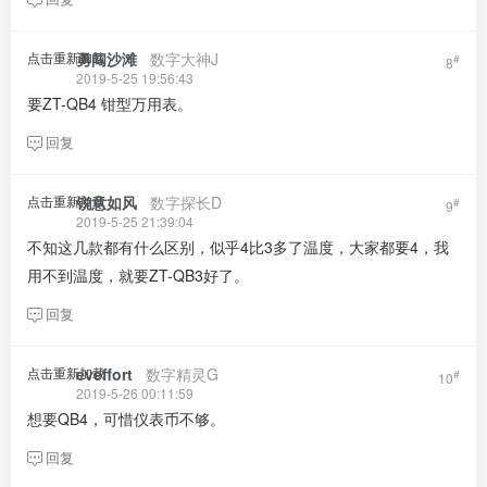
点击重新加载
勇闯沙滩
​ ​ ​
数字大神J
#
8
2019-5-25 19:56:43
要ZT-QB4 钳型万用表。
回复
点击重新加载
锐意如风
​ ​ ​
数字探长D
#
9
2019-5-25 21:39:04
不知这几款都有什么区别，似乎4比3多了温度，大家都要4，我
用不到温度，就要ZT-QB3好了。
回复
点击重新加载
eveffort
​ ​ ​
数字精灵G
#
10
2019-5-26 00:11:59
想要QB4，可惜仪表币不够。
回复