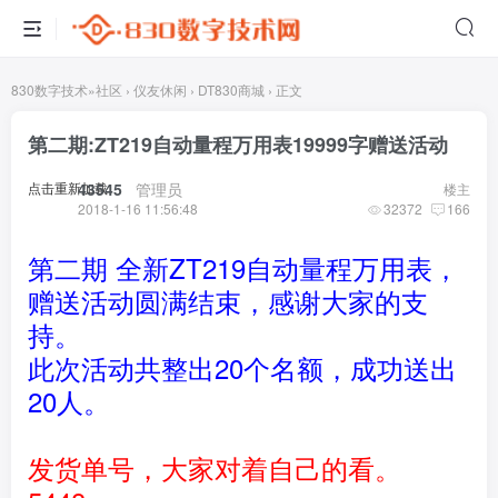
830数字技术
»
社区
›
仪友休闲
›
DT830商城
›
正文
第二期:ZT219自动量程万用表19999字赠送活动
点击重新加载
43545
​ ​ ​
管理员
楼主
2018-1-16 11:56:48
32372
166
第二期 全新ZT219自动量程万用表，
赠送活动圆满结束，感谢大家的支
持。
此次活动共整出20个名额，成功送出
20人。
发货单号，大家对着自己的看。