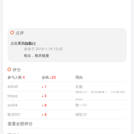
点评
点击重新加载
43545
发表于 2018-1-16 12:02
给出，相关链接
评分
参与人数
4
金钱
+22
理由
43545
+ 1
名额
很给力! 支持朋友！（只有5分
tntzpq
+ 5
权限）.
xo304
+ 8
赞一个!
散淡021
+ 8
很给力!
查看全部评分