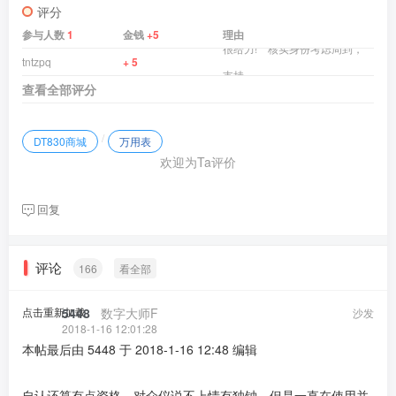
评分
参与人数
1
金钱
+5
理由
很给力! 核实身份考虑周到，
tntzpq
+ 5
支持。.
查看全部评分
/
DT830商城
万用表
欢迎为Ta评价
回复
评论
166
看全部
点击重新加载
5448
​ ​ ​
数字大师F
沙发
2018-1-16 12:01:28
本帖最后由 5448 于 2018-1-16 12:48 编辑
自认还算有点资格。对众仪说不上情有独钟，但是一直在使用并