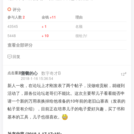
评分
参与人数
2
金钱
+11
理由
43545
+ 1
名额
5448
+ 10
很给力!
查看全部评分
回复
点击重新加载
坚韧的心
​ ​ ​
数字奇才B
#
12
2018-1-16 15:36:54
新人一枚，在论坛上才刚发表了两个帖子，没做啥贡献，就碰到
活动了，跟各位论坛老哥们不能比。这次主要帮儿子看看能否申
请一个新的万用表换掉给他准备的10年前的老旧山寨表（发表的
帖子里有介绍），目前正在培养儿子的电子爱好兴趣，买了书和
基本的工具，儿子也很喜欢。
补充内容 (2018-1-17 17:18):