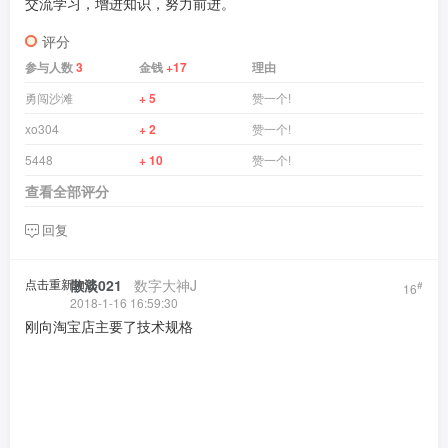
交流学习，增进知识，努力前进。
评分
参与人数
3
金钱
+17
理由
勇闯沙滩
+ 5
赞一个!
xo304
+ 2
赞一个!
5448
+ 10
赞一个!
查看全部评分
回复
点击重新加载
散淡021
​ ​ ​
数字大神J
#
16
2018-1-16 16:59:30
刚向淘宝店主要了技术规格