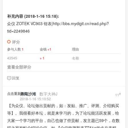
补充内容 (2018-1-16 15:18):
众仪 ZOTEK VC903 钳表|
http://bbs.mydigit.cn/read.php?
tid=2249846
评分
参与人数
1
金钱
+1
理由
43545
+ 1
名额
查看全部评分
回复
点击重新加载
勇闯沙滩
​ ​ ​
数字大神J
#
11
2018-1-16 15:10:52
【为众仪、论坛做出贡献的，如：发贴、推广、评测、介绍购买
等】。我很看好本坛，就是来学习的，为了论坛能活跃发展，给
大家一个学习的平台，自己也做了些贡献，发主题已59个，在数
码之家发帖介绍过众仪。如 【众仪电测新表ZT51a的卡片表精