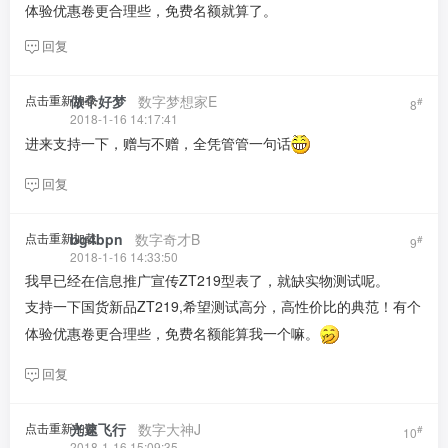
体验优惠卷更合理些，免费名额就算了。
回复
点击重新加载
做个好梦
​ ​ ​
数字梦想家E
#
8
2018-1-16 14:17:41
进来支持一下，赠与不赠，全凭管管一句话
回复
点击重新加载
bg4bpn
​ ​ ​
数字奇才B
#
9
2018-1-16 14:33:50
我早已经在信息推广宣传ZT219型表了，就缺实物测试呢。
支持一下国货新品ZT219,希望测试高分，高性价比的典范！有个
体验优惠卷更合理些，免费名额能算我一个嘛。
回复
点击重新加载
光速飞行
​ ​ ​
数字大神J
#
10
2018-1-16 15:09:35