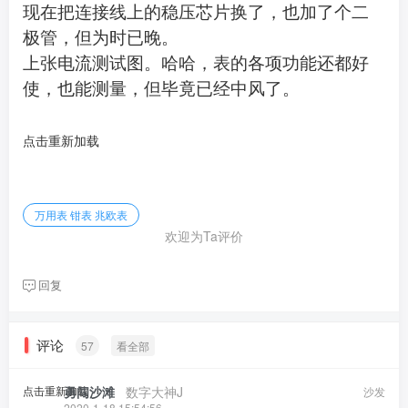
现在把连接线上的稳压芯片换了，也加了个二
极管，但为时已晚。
上张电流测试图。哈哈，表的各项功能还都好
使，也能测量，但毕竟已经中风了。
点击重新加载
万用表 钳表 兆欧表
欢迎为Ta评价
回复
评论
57
看全部
点击重新加载
勇闯沙滩
​ ​ ​
数字大神J
沙发
2020-1-18 15:54:56