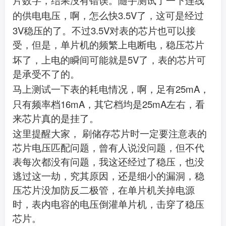
片数字，结果没有错误。随手测试了一下连线
3.5V
的供电电压，啊，怎么快
了，这可是经过
3V
3.5V
稳压的了。不过
对表的芯片也可以接
受，但是，单片机的频繁上电断电，稳压芯片
5V
坏了，上电的瞬间可能就是
了，表的芯片可
是承受不了的。
25mA
马上测试一下表的耗电情况，啊，足有
，
16mA
25mA
只有频率档
，其它档均是
左右，看
来芯片真的是挂了。
这里提醒大家，
刷储存芯片时一定要注意表的
芯片电压匹配问题，曾有人说没问题，但不代
表每次都没有问题，我这还经过了稳压，也没
逃过这一劫，究其原因，还是细小的漏洞，稳
压芯片没加防反二极管，在单片机关掉电源
时，表内电容的电压倒灌单片机，击穿了稳压
芯片。