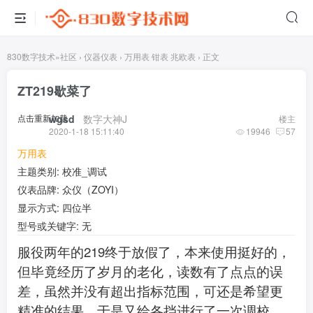
830数字技术
»
社区
›
仪器仪表
›
万用表 钳表 兆欧表
›
正文
ZT219歇菜了
点击重新加载
wgsd
​ ​ ​
数字大神J
楼主
2020-1-18 15:11:40
19946
57
万用表
主题类别: 校准_调试
仪表品牌: 众仪（ZOYI）
显示方式: 四位半
型号或关键字: 无
219
服役两年的
终于放假了，本来使用挺好的，
但毕竟经历了岁月的老化，读数有了点点的误
差，虽然并没有超出指标范围，可还是希望更
精准的结果。于是又给各挡进行了一次调校，