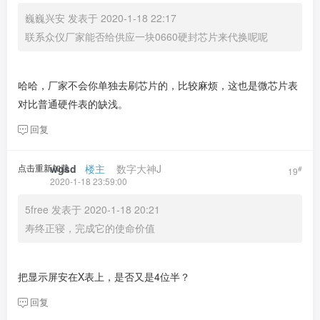
巍巍兴安 发表于 2020-1-18 22:17
联系众仪厂家能否给供应一块0660硬封芯片来代换呢呢
哈哈，厂家不会你单独去刷芯片的，比较麻烦，这也是微芯片表
对比普通硬件表的缺浅。
回复
点击重新加载
wgsd
​ ​ ​
楼主
​ ​ ​ ​
数字大神J
#
19
2020-1-18 23:59:00
5free 发表于 2020-1-18 20:21
寿终正寝，完成它的使命价值
把显示屏安在X表上，是否又是4位半？
回复