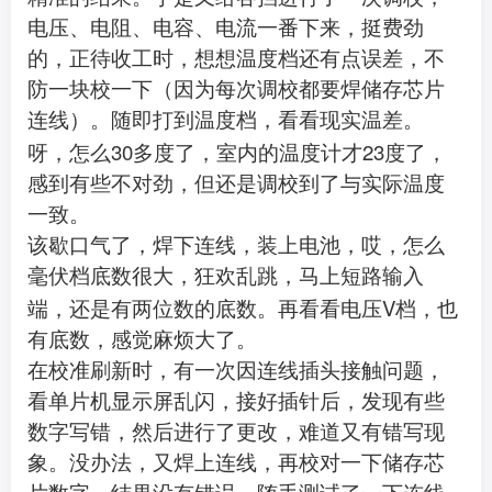
电压、电阻、电容、电流一番下来，挺费劲
的，正待收工时，想想温度档还有点误差，不
防一块校一下（因为每次调校都要焊储存芯片
连线）。随即打到温度档，看看现实温差。
30
23
呀，怎么
多度了，室内的温度计才
度了，
感到有些不对劲，但还是调校到了与实际温度
一致。
该歇口气了，焊下连线，装上电池，哎，怎么
毫伏档底数很大，狂欢乱跳，马上短路输入
V
端，还是有两位数的底数。再看看电压
档，也
有底数，感觉麻烦大了。
在校准刷新时，有一次因连线插头接触问题，
看单片机显示屏乱闪，接好插针后，发现有些
数字写错，然后进行了更改，难道又有错写现
象。没办法，又焊上连线，再校对一下储存芯