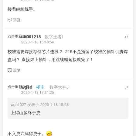
接着继续练手。
回复
点击重新加载
hc061218
​ ​ ​
数字王者I
#
6
2020-1-18 16:48:54
校准需要焊接存储芯片连线？ 219不是预留了校准的插针引脚焊
盘吗？ 直接焊上插针，用跳线帽短接就完了！
回复
点击重新加载
wgsd
​ ​ ​
楼主
​ ​ ​ ​
数字大神J
#
7
2020-1-18 17:31:25
wgh1027 发表于 2020-1-18 15:58
上得山多终于虎
不入虎穴焉得虎子。