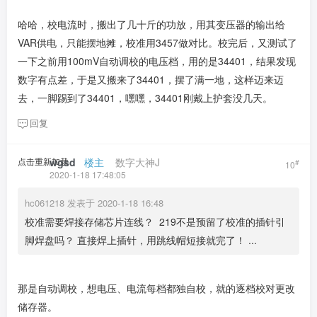
哈哈，校电流时，搬出了几十斤的功放，用其变压器的输出给
VAR供电，只能摆地摊，校准用3457做对比。校完后，又测试了
一下之前用100mV自动调校的电压档，用的是34401，结果发现
数字有点差，于是又搬来了34401，摆了满一地，这样迈来迈
去，一脚踢到了34401，嘿嘿，34401刚戴上护套没几天。
回复
点击重新加载
wgsd
​ ​ ​
楼主
​ ​ ​ ​
数字大神J
#
10
2020-1-18 17:48:05
hc061218 发表于 2020-1-18 16:48
校准需要焊接存储芯片连线？ 219不是预留了校准的插针引
脚焊盘吗？ 直接焊上插针，用跳线帽短接就完了！ ...
那是自动调校，想电压、电流每档都独自校，就的逐档校对更改
储存器。