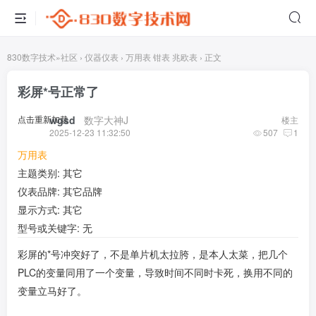
830数字技术
»
社区
›
仪器仪表
›
万用表 钳表 兆欧表
›
正文
彩屏*号正常了
点击重新加载
wgsd
​ ​ ​
数字大神J
楼主
2025-12-23 11:32:50
507
1
万用表
主题类别: 其它
仪表品牌: 其它品牌
显示方式: 其它
型号或关键字: 无
彩屏的*号冲突好了，不是单片机太拉胯，是本人太菜，把几个
PLC的变量同用了一个变量，导致时间不同时卡死，换用不同的
变量立马好了。